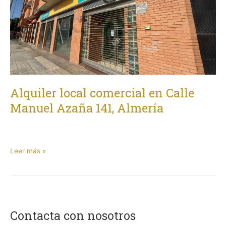
Calle
Manuel
Azaña
141,
Almería
Alquiler local comercial en Calle
Manuel Azaña 141, Almería
Leer más »
Contacta con nosotros