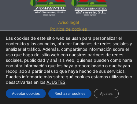
Aviso legal
Política de cookies
Política de privacidad
Las cookies de este sitio web se usan para personalizar el
Política de calidad
contenido y los anuncios, ofrecer funciones de redes sociales y
analizar el tráfico. Además, compartimos información sobre el
Atención al cliente
uso que haga del sitio web con nuestros partners de redes
LLÁMENOS:
sociales, publicidad y análisis web, quienes pueden combinarla
con otra información que les haya proporcionado o que hayan
• 950 241 077
recopilado a partir del uso que haya hecho de sus servicios.
• 914 574 343
Puedes informarte más sobre qué cookies estamos utilizando o
• 629 532 246
desactivarlas en los
AJUSTES
.
Aceptar cookies
Rechazar cookies
Ajustes
© Fomento del Sureste
Promotora inmobiliaria
avalada por más de cuatro décadas
construyendo
casas y pisos.