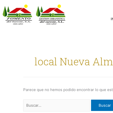
Ir
Buscar
al
por:
contenido
I
local Nueva Alm
Parece que no hemos podido encontrar lo que es