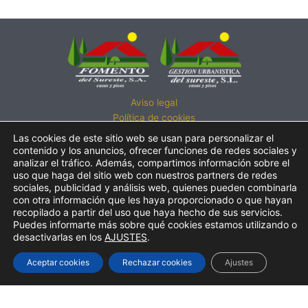
Aviso legal
Política de cookies
Política de privacidad
Las cookies de este sitio web se usan para personalizar el
Política de calidad
contenido y los anuncios, ofrecer funciones de redes sociales y
analizar el tráfico. Además, compartimos información sobre el
Atención al cliente
uso que haga del sitio web con nuestros partners de redes
LLÁMENOS:
sociales, publicidad y análisis web, quienes pueden combinarla
con otra información que les haya proporcionado o que hayan
• 950 241 077
recopilado a partir del uso que haya hecho de sus servicios.
• 914 574 343
Puedes informarte más sobre qué cookies estamos utilizando o
• 629 532 246
desactivarlas en los
AJUSTES
.
Aceptar cookies
Rechazar cookies
Ajustes
© Fomento del Sureste